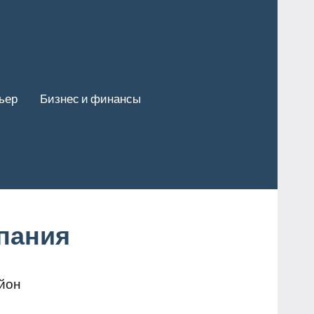
ьер
Бизнес и финансы
пания
айон