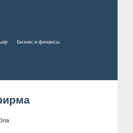
ьер
Бизнес и финансы
фирма
-Ола