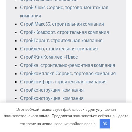
Строй Люкс Сервис, торгово-монтажная
компания
Строй Макс53, строительная компания
Строй-Комфорт, строительная компания
СтройГарант, строительная компания
Стройдело, строительная компания
СтройЖилКомплект-Плюс
Стройка, строительно-ремонтная компания
Стройкомплект-Сервис, торговая компания
Стройкомфорт, строительная компания
Стройконструкция, компания
Стройконструкция, компания
Стройпрогресс, компания
Этот веб-сайт использует файлы cookie для улучшения
Стронг Билдингс, производственная
пользовательского опыта. Продолжая пользоваться сайтом, вы даете
компания
согласие на использование файлов cookie.
OK
Стс консалт групп