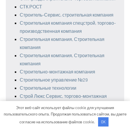
СТК РОСТ
Строитель-Сервис, строительная компания
Строительная компания спецстрой, торгово-
производственная компания
Строительная компания, Строительная
компания
Строительная компания, Строительная
компания
Строительно-монтажная компания
Строительное управление №29
Строительные технологии
Строй Люкс Сервис, торгово-монтажная
компания
Этот веб-сайт использует файлы cookie для улучшения
Строй Макс53, строительная компания
пользовательского опыта. Продолжая пользоваться сайтом, вы даете
Строй-Комфорт, строительная компания
согласие на использование файлов cookie.
OK
СтройГарант, строительная компания