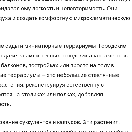
ридавая ему легкость и неповторимость. Они
здуха и создать комфортную микроклиматическую
ие сады и миниатюрные террариумы. Городские
ы даже в самых тесных городских апартаментах.
балконов, постройках или просто на полу в
ые террариумы — это небольшие стеклянные
растения, реконструируя естественную
ятся на столиках или полках, добавляя
сть.
ование суккулентов и кактусов. Эти растения,
нию влаги, не требуют особого ухода и подойдут