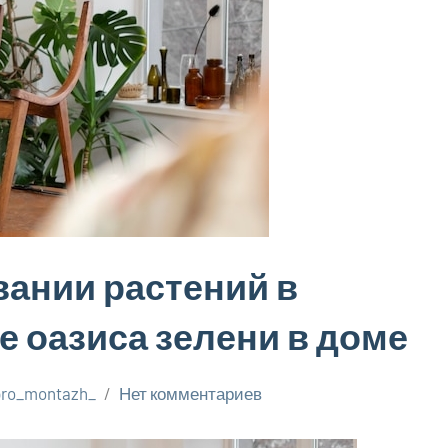
вании растений в
е оазиса зелени в доме
pro_montazh_
Нет комментариев